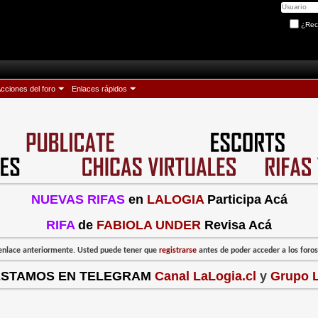
¿Rec
cciones del foro
Enlaces rápidos
NUEVAS RIFAS
en
LALOGIA
Participa Acá
RIFA
de
FABIOLA UNDER
Revisa Acá
l enlace anteriormente. Usted puede tener que
registrarse
antes de poder acceder a los foros:
ESTAMOS EN TELEGRAM
Canal LaLogia.cl
y
Grupo L