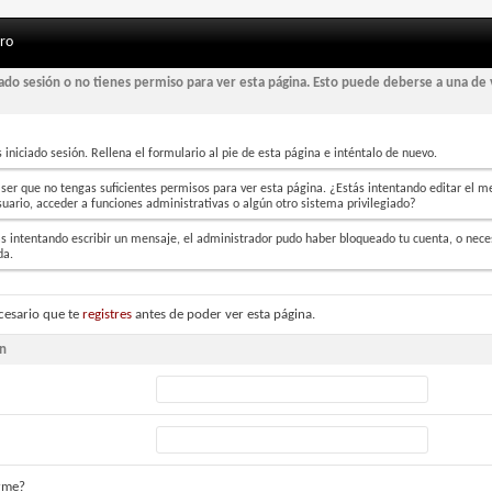
oro
iado sesión o no tienes permiso para ver esta página. Esto puede deberse a una de 
 iniciado sesión. Rellena el formulario al pie de esta página e inténtalo de nuevo.
ser que no tengas suficientes permisos para ver esta página. ¿Estás intentando editar el m
suario, acceder a funciones administrativas o algún otro sistema privilegiado?
ás intentando escribir un mensaje, el administrador pudo haber bloqueado tu cuenta, o nece
da.
cesario que te
registres
antes de poder ver esta página.
ón
rme?