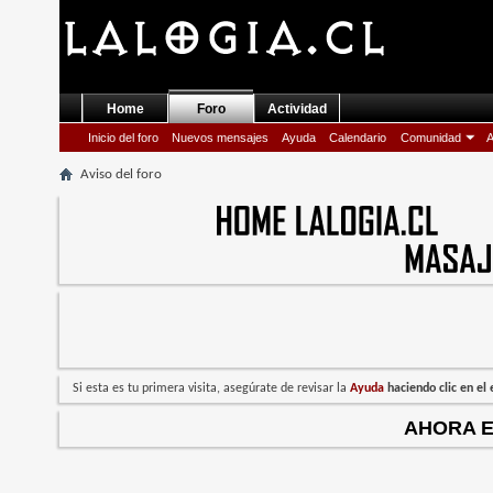
Home
Foro
Actividad
Inicio del foro
Nuevos mensajes
Ayuda
Calendario
Comunidad
A
Aviso del foro
Si esta es tu primera visita, asegúrate de revisar la
Ayuda
haciendo clic en e
AHORA 