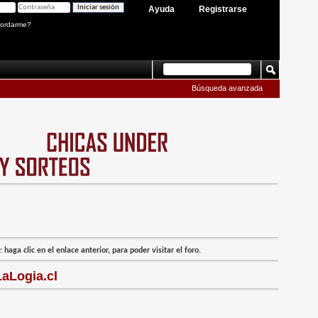
Ayuda
Registrarse
ordarme?
Búsqueda avanzada
 haga clic en el enlace anterior, para poder visitar el foro.
aLogia.cl