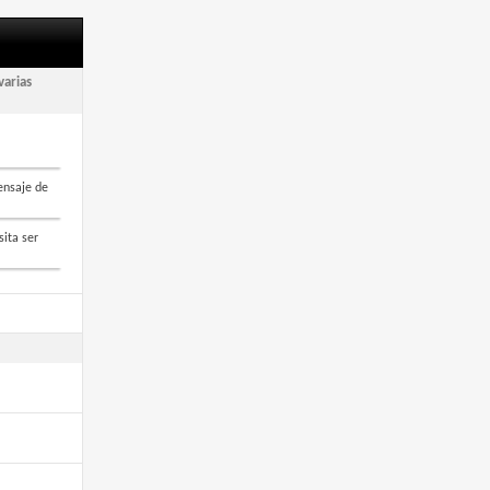
varias
ensaje de
sita ser