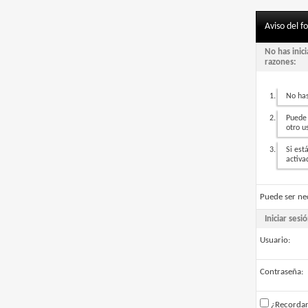
Aviso del f
No has inic
razones:
No has
Puede 
otro u
Si est
activa
Puede ser ne
Iniciar sesi
Usuario:
Contraseña:
¿Recorda