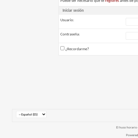
Puede ser necesario que te
registres
antes de po
Iniciar sesión
Usuario:
Contraseña:
¿Recordarme?
El huso horario 
Powered