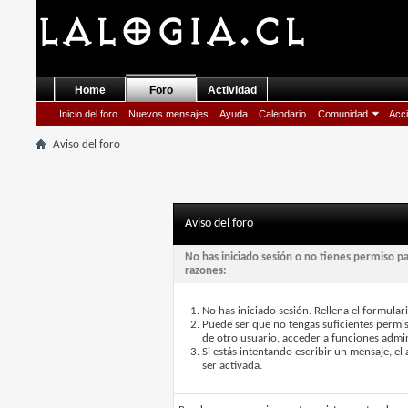
Home
Foro
Actividad
Inicio del foro
Nuevos mensajes
Ayuda
Calendario
Comunidad
Acci
Aviso del foro
Aviso del foro
No has iniciado sesión o no tienes permiso p
razones:
No has iniciado sesión. Rellena el formulari
Puede ser que no tengas suficientes permis
de otro usuario, acceder a funciones admin
Si estás intentando escribir un mensaje, e
ser activada.