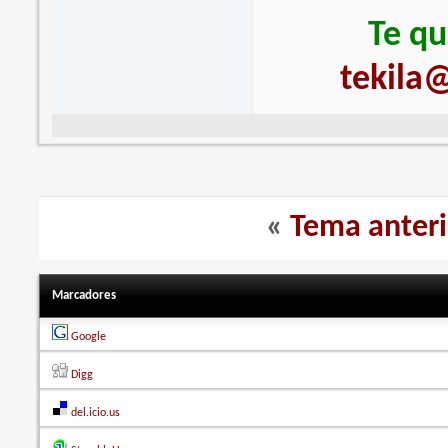
Te qu
tekila@
«
Tema anteri
Marcadores
Google
Digg
del.icio.us