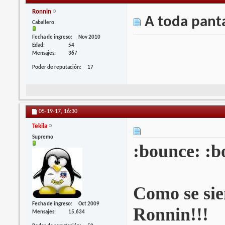
Ronnin
A toda panta
Caballero
Fecha de ingreso
Nov 2010
Edad
54
Mensajes
367
Poder de reputación
17
05-19-17,
16:30
Tekila
Supremo
:bounce: :b
Como se sie
Fecha de ingreso
Oct 2009
Ronnin!!!
Mensajes
15,634