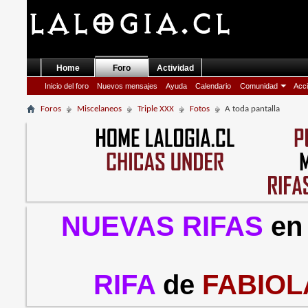
Home
Foro
Actividad
Inicio del foro
Nuevos mensajes
Ayuda
Calendario
Comunidad
Acci
Foros
Miscelaneos
Triple XXX
Fotos
A toda pantalla
NUEVAS RIFAS
en
RIFA
de
FABIOL