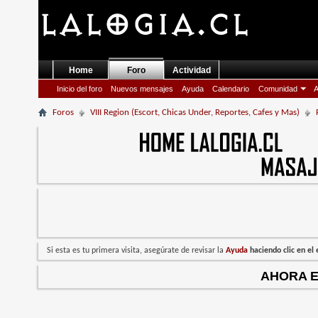
Home
Foro
Actividad
Inicio del foro
Nuevos mensajes
Ayuda
Calendario
Comunidad
A
Foros
VIII Region (Escort, Chicas Under, Reportes, Cafes y Mas)
Si esta es tu primera visita, asegúrate de revisar la
Ayuda
haciendo clic en e
AHORA 