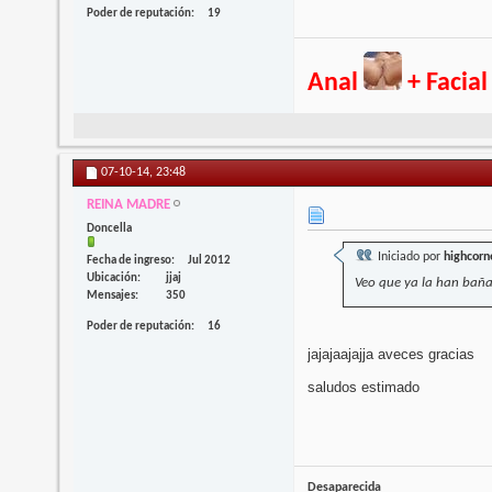
Poder de reputación
19
Anal
+ Facia
07-10-14,
23:48
REINA MADRE
Doncella
Iniciado por
highcorn
Fecha de ingreso
Jul 2012
Ubicación
jjaj
Veo que ya la han bañado
Mensajes
350
Poder de reputación
16
jajajaajajja aveces gracias
saludos estimado
Desaparecida