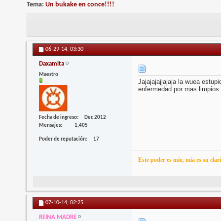
Tema:
Un bukake en conce!!!!
06-29-14,
03:30
Daxamita
Maestro
Jajajajajjajaja la wuea estup
enfermedad por mas limpios 
Fecha de ingreso
Dec 2012
Mensajes
1,405
Poder de reputación
17
Este poder es mío, mía es su clar
07-10-14,
02:25
REINA MADRE