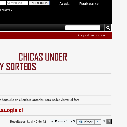
Ayuda
Registrarse
ordarme?
Búsqueda avanzada
 haga clic en el enlace anterior, para poder visitar el foro.
aLogia.cl
Página 2 de 2
1
2
Resultados 31 al 42 de 42
Primer