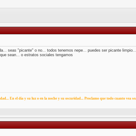
ida... seas "picante" o no... todos tenemos nepe... puedes ser picante limpio..
que sean... o estratos sociales tengamos
idad... En el día y su luz o en la noche y su oscuridad... Proclamo que todo cuanto vea s