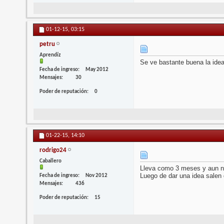
01-12-15,
03:15
petru
Aprendíz
Se ve bastante buena la idea
Fecha de ingreso
May 2012
Mensajes
30
Poder de reputación
0
01-22-15,
14:10
rodrigo24
Caballero
Lleva como 3 meses y aun n
Luego de dar una idea salen d
Fecha de ingreso
Nov 2012
Mensajes
436
Poder de reputación
15