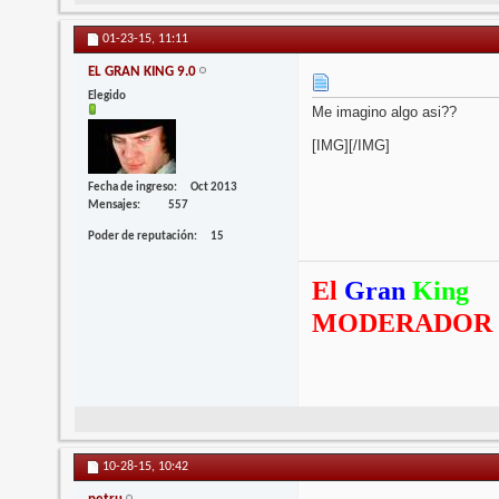
01-23-15,
11:11
EL GRAN KING 9.0
Elegido
Me imagino algo asi??
[IMG]
[/IMG]
Fecha de ingreso
Oct 2013
Mensajes
557
Poder de reputación
15
El
Gran
King
MODERADOR
10-28-15,
10:42