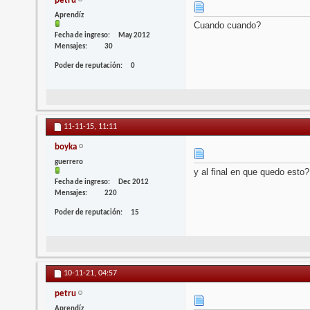
petru
Aprendíz
Cuando cuando?
Fecha de ingreso
May 2012
Mensajes
30
Poder de reputación
0
11-11-15,
11:11
boyka
guerrero
y al final en que quedo esto?
Fecha de ingreso
Dec 2012
Mensajes
220
Poder de reputación
15
10-11-21,
04:57
petru
Aprendíz