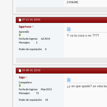
[/COLOR]
07-11-14,
03:01
lagartooo
Aprendíz
Y va la cosa o no ????
Fecha de ingreso
Jul 2014
Mensajes
2
Poder de reputación
0
10-28-14,
22:52
Saga
Compañero
¿y en que quedo? se veia bu
Fecha de ingreso
May 2012
Mensajes
72
Poder de reputación
16