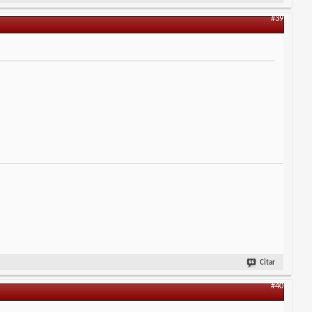
#39
Citar
#40