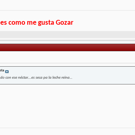
l es como me gusta Gozar
eta
 con ese néctar....es seca pa la leche reina...