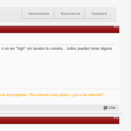
Herramientas
Buscar tema
Visualizar
#31
. o un wn "high" sin lavarte la corneta... todos pueden tener alguna
ea de mi propiedad... Para tomarlo como quiera...¡¡esa es mi voluntad!!
Citar
#32