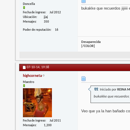
Doncella
bukakke que recuerdos jijiii
Fecha de ingreso
Jul 2012
Ubicación
jjaj
Mensajes
350
Poder de reputación
16
Desaparecida
[/COLOR]
07-10-14,
19:38
highcorneta
Maestro
Iniciado por
REINA 
bukakke que recuerdos j
Veo que ya la han bañado con
Fecha de ingreso
Jul 2011
Mensajes
1,200