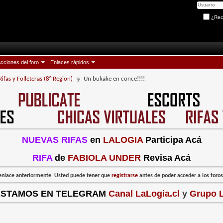
¿Rec
cciones del foro
Enlaces rápidos
Rifas y Folleteras (8° Region)
Un bukake en conce!!!!
NUEVAS RIFAS
en
LALOGIA
Participa Acá
RIFA
de
FABIOLA UNDER
Revisa Acá
l enlace anteriormente. Usted puede tener que
registrarse
antes de poder acceder a los foros:
ESTAMOS EN TELEGRAM
Canal LaLogia.cl
y
Grupo L