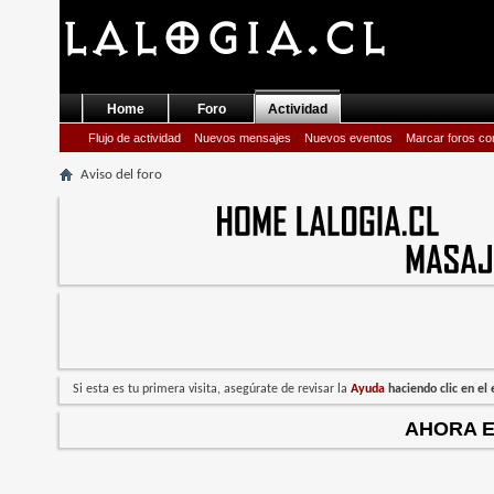
Home
Foro
Actividad
Flujo de actividad
Nuevos mensajes
Nuevos eventos
Marcar foros co
Aviso del foro
Si esta es tu primera visita, asegúrate de revisar la
Ayuda
haciendo clic en e
AHORA 