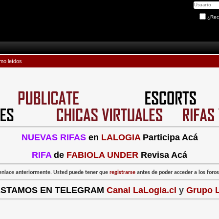
¿Rec
mo leídos
NUEVAS RIFAS
en
LALOGIA
Participa Acá
RIFA
de
FABIOLA UNDER
Revisa Acá
l enlace anteriormente. Usted puede tener que
registrarse
antes de poder acceder a los foros:
ESTAMOS EN TELEGRAM
Canal LaLogia.cl
y
Grupo L