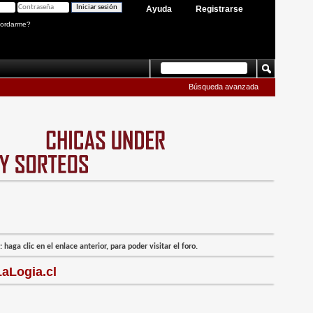
Ayuda
Registrarse
ordarme?
Búsqueda avanzada
 haga clic en el enlace anterior, para poder visitar el foro.
aLogia.cl