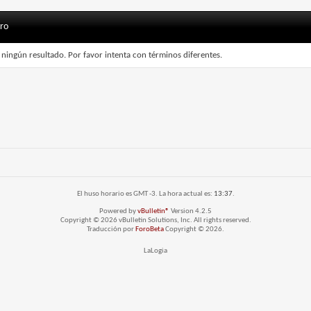
oro
 ningún resultado. Por favor intenta con términos diferentes.
El huso horario es GMT -3. La hora actual es:
13:37
.
Powered by
vBulletin®
Version 4.2.5
Copyright © 2026 vBulletin Solutions, Inc. All rights reserved.
Traducción por
ForoBeta
Copyright © 2026.
LaLogia