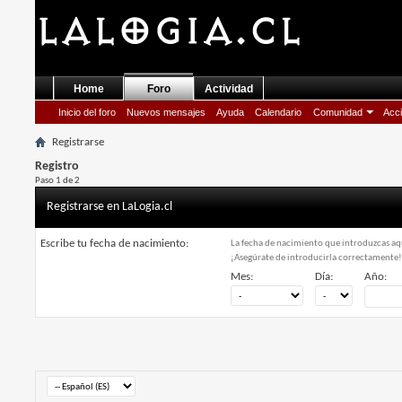
Home
Foro
Actividad
Inicio del foro
Nuevos mensajes
Ayuda
Calendario
Comunidad
Acci
Registrarse
Registro
Paso 1 de 2
Registrarse en LaLogia.cl
Escribe tu fecha de nacimiento:
La fecha de nacimiento que introduzcas aqu
¡Asegúrate de introducirla correctamente
Mes:
Día:
Año: