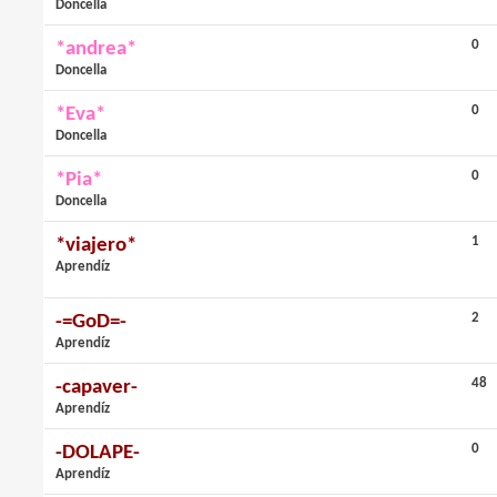
Doncella
0
*andrea*
Doncella
0
*Eva*
Doncella
0
*Pia*
Doncella
1
*viajero*
Aprendíz
2
-=GoD=-
Aprendíz
48
-capaver-
Aprendíz
0
-DOLAPE-
Aprendíz