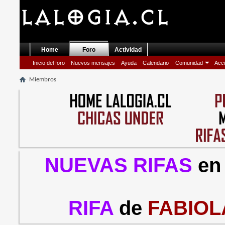
Home
Foro
Actividad
Inicio del foro
Nuevos mensajes
Ayuda
Calendario
Comunidad
Acci
Miembros
NUEVAS RIFAS
en
RIFA
de
FABIOL