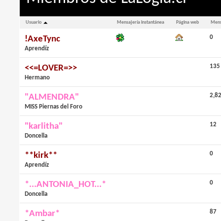
Usuario
Mensajería instantánea
Página web
Mens
0
!AxeTync
Aprendíz
135
<<=LOVER=>>
Hermano
2,8
"ALMENDRA"
MISS Piernas del Foro
12
"karlitha"
Doncella
0
**kirk**
Aprendíz
0
*...ANTONIA_HOT...*
Doncella
87
*Ambar*