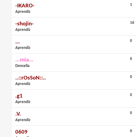
1
-IKARO-
Aprendíz
16
-shojin-
Aprendíz
0
...
Aprendíz
6
...mia...
Doncella
0
..::rOsSoN::..
Aprendíz
0
.g1
Aprendíz
0
.V.
Aprendíz
0
0609