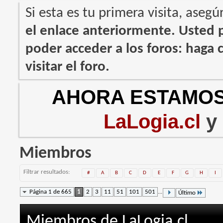
Si esta es tu primera visita, asegú
el enlace anteriormente. Usted
poder acceder a los foros: haga c
visitar el foro.
AHORA ESTAMOS
LaLogia.cl
y
Miembros
Filtrar resultados
#
A
B
C
D
E
F
G
H
I
Página 1 de 665
1
2
3
11
51
101
501
...
Último
Miembros de LaLogia.cl