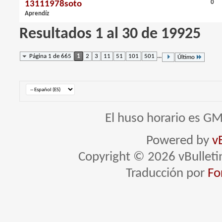
0
13111978soto
Aprendíz
Resultados 1 al 30 de 19925
Página 1 de 665
1
2
3
11
51
101
501
...
Último
El huso horario es GM
Powered by
v
Copyright © 2026 vBulletin 
Traducción por
Fo