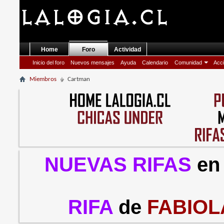
Home
Foro
Actividad
Inicio del foro
Nuevos mensajes
Ayuda
Calendario
Comunidad
Acci
Miembros
Cartman
NUEVAS RIFAS
en
RIFA
de
FABIOL