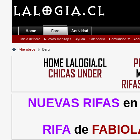
Home
Foro
Actividad
Inicio del foro
Nuevos mensajes
Ayuda
Calendario
Comunidad
Acci
Miembros
Bera
NUEVAS RIFAS
en
RIFA
de
FABIOL