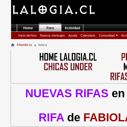
Home
Foro
Actividad
Inicio del foro
Nuevos mensajes
Ayuda
Calendario
Comunidad
Acci
Miembros
luisca
NUEVAS RIFAS
en
RIFA
de
FABIOL