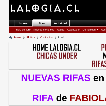
Home
Foro
Actividad
Inicio del foro
Nuevos mensajes
Ayuda
Calendario
Comunidad
Acci
Foros
Platica
Contactos
Pool
NUEVAS RIFAS
en
RIFA
de
FABIOL