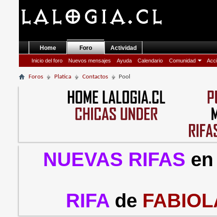
Home
Foro
Actividad
Inicio del foro
Nuevos mensajes
Ayuda
Calendario
Comunidad
Acci
Foros
Platica
Contactos
Pool
NUEVAS RIFAS
en
RIFA
de
FABIOL