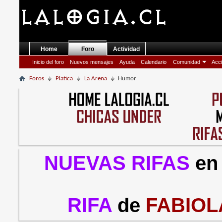
Home
Foro
Actividad
Inicio del foro
Nuevos mensajes
Ayuda
Calendario
Comunidad
Acci
Foros
Platica
La Arena
Humor
NUEVAS RIFAS
en
RIFA
de
FABIOL