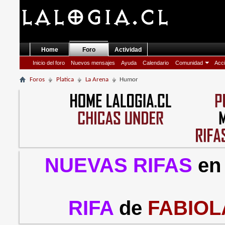
Home
Foro
Actividad
Inicio del foro
Nuevos mensajes
Ayuda
Calendario
Comunidad
Acci
Foros
Platica
La Arena
Humor
NUEVAS RIFAS
en
RIFA
de
FABIOL