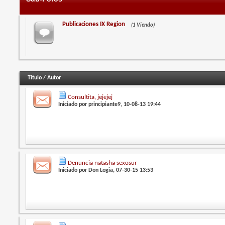
Publicaciones IX Region
(1 Viendo)
Título
/
Autor
Consultita, jejejej
Iniciado por
principiante9
, 10-08-13 19:44
Denuncia natasha sexosur
Iniciado por
Don Logia
, 07-30-15 13:53