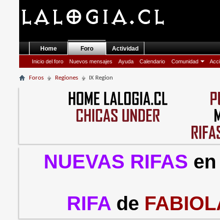
Home
Foro
Actividad
Inicio del foro
Nuevos mensajes
Ayuda
Calendario
Comunidad
Acci
Foros
Regiones
IX Region
NUEVAS RIFAS
en
RIFA
de
FABIOL