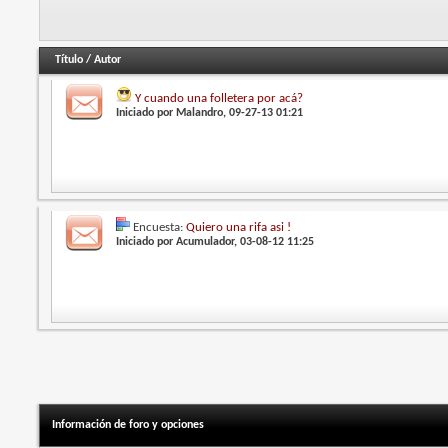
Título
/
Autor
Y cuando una folletera por acá?
Iniciado por
Malandro
, 09-27-13 01:21
Encuesta:
Quiero una rifa asi !
Iniciado por
Acumulador
, 03-08-12 11:25
Información de foro y opciones