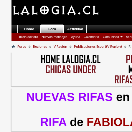
Home
Foro
Actividad
Inicio del foro
Nuevos mensajes
Ayuda
Calendario
Comunidad
Acci
Foros
Regiones
V Región
Publicaciones Escort(V Region)
Ri
NUEVAS RIFAS
en
RIFA
de
FABIOL