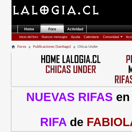
Home
Foro
Actividad
Inicio del foro
Nuevos mensajes
Ayuda
Calendario
Comunidad
Acci
Foros
Publicaciones (Santiago)
Chicas Under
NUEVAS RIFAS
en
RIFA
de
FABIOL