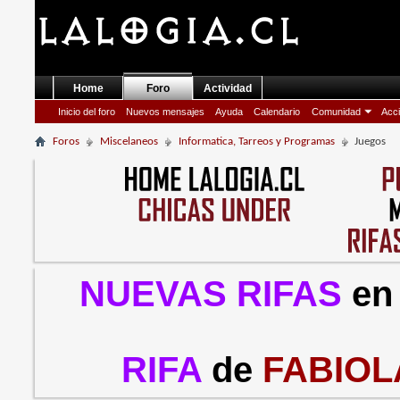
Home
Foro
Actividad
Inicio del foro
Nuevos mensajes
Ayuda
Calendario
Comunidad
Acci
Foros
Miscelaneos
Informatica, Tarreos y Programas
Juegos
NUEVAS RIFAS
en
RIFA
de
FABIOL