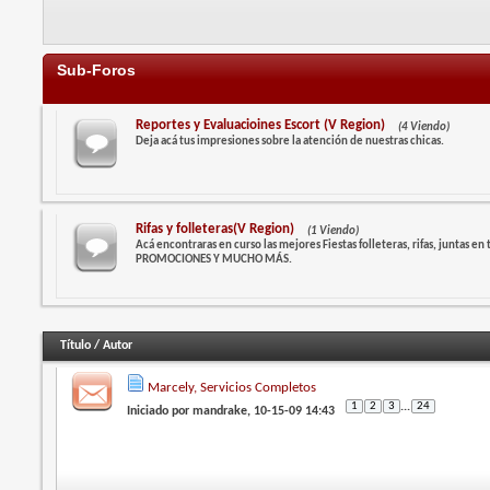
Sub-Foros
Reportes y Evaluacioines Escort (V Region)
(4 Viendo)
Deja acá tus impresiones sobre la atención de nuestras chicas.
Rifas y folleteras(V Region)
(1 Viendo)
Acá encontraras en curso las mejores Fiestas folleteras, rifas, juntas en
PROMOCIONES Y MUCHO MÁS.
Título
/
Autor
Marcely, Servicios Completos
1
2
3
...
24
Iniciado por
mandrake
, 10-15-09 14:43