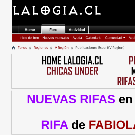
Home
Foro
Actividad
Inicio del foro
Nuevos mensajes
Ayuda
Calendario
Comunidad
Acci
Foros
Regiones
V Región
Publicaciones Escort(V Region)
NUEVAS RIFAS
en
RIFA
de
FABIOL