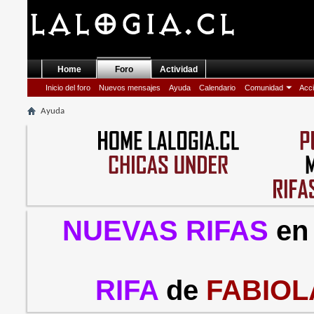
Home
Foro
Actividad
Inicio del foro
Nuevos mensajes
Ayuda
Calendario
Comunidad
Acci
Ayuda
NUEVAS RIFAS
en
RIFA
de
FABIOL